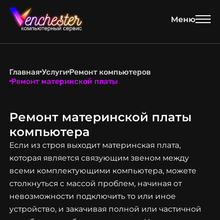
Меню
+375 (29) 588-88-00
10:00 - 20:00 без выходных,
обед с 14:00 - 15:00
Услуги
Акция
Главная
Услуги
Ремонт компьютеров
Ремонт материнской платы
Заказать мастера
Компьютеры
Выкуп техники
Ремонт материнской платы
Контакты
Как нас найти
компьютера
Если из строя выходит материнская плата,
которая является связующим звеном между
всеми комплектующими компьютера, можете
столкнуться с массой проблем, начиная от
невозможности подключить то или иное
устройство, и закачивая полной или частичной