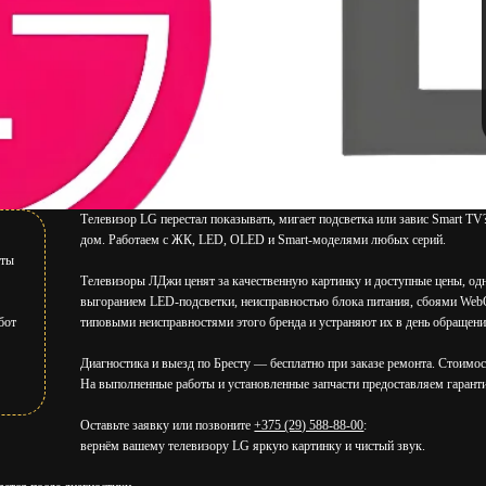
Телевизор LG перестал показывать, мигает подсветка или завис Smart T
дом. Работаем с ЖК, LED, OLED и Smart-моделями любых серий.
оты
Телевизоры ЛДжи ценят за качественную картинку и доступные цены, одн
выгоранием LED-подсветки, неисправностью блока питания, сбоями Web
бот
типовыми неисправностями этого бренда и устраняют их в день обращени
Диагностика и выезд по Бресту — бесплатно при заказе ремонта. Стоимос
На выполненные работы и установленные запчасти предоставляем гарант
Оставьте заявку или позвоните
+375 (29) 588-88-00
:
вернём вашему телевизору LG яркую картинку и чистый звук.