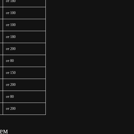
от 180
от 100
от 100
от 180
от 200
от 80
от 150
от 200
от 80
от 200
уем