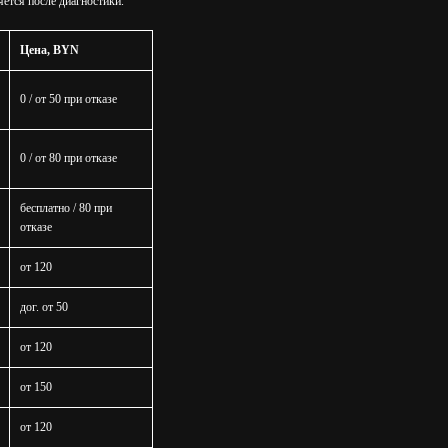
яется после диагностики.
Цена, BYN
0 / от 50 при отказе
0 / от 80 при отказе
бесплатно / 80 при
отказе
от 120
дог. от 50
от 120
от 150
от 120