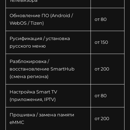
телевизора
Обновление ПО (Android /
от 80
WebOS / Tizen)
Русификация / установка
от 150
русского меню
Разблокировка /
восстановление SmartHub
от 200
(смена региона)
Настройка Smart TV
от 80
(приложения, IPTV)
Прошивка / замена памяти
от 200
eMMC