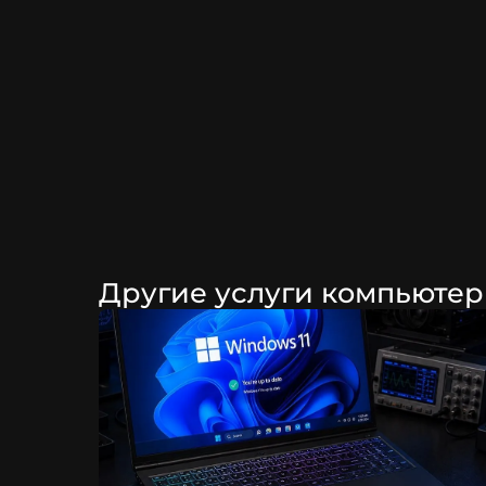
П
П
Другие услуги компьютер