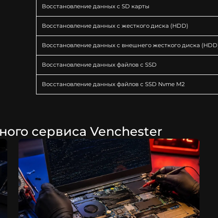
Восстановление данных с SD карты
олучить консультацию по полом
Восстановление данных с жесткого диска (HDD)
олучить консультацию по полом
или расчет стоимости
Восстановление данных с внешнего жесткого диска (HDD
или расчет стоимости
Введите свои данные ниже, мы свяжемся с Вами в течение 5 минут для
консультации и ответов на все Ваши вопросы
Восстановление данных файлов с SSD
Введите свои данные ниже, мы свяжемся с Вами в течение 5 минут для
консультации и ответов на все Ваши вопросы
Восстановление данных файлов с SSD Nvme M2
ного сервиса Venchester
Заказать звонок
Заказать звонок